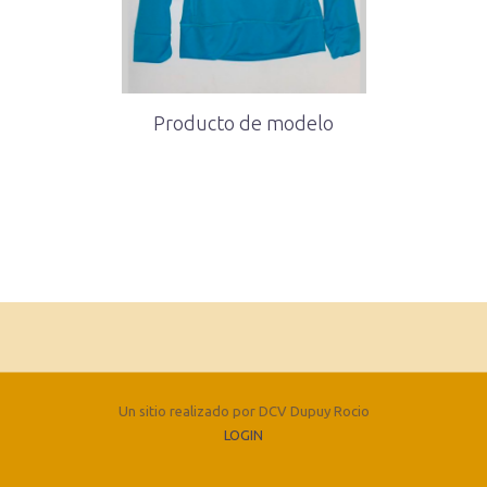
Cómo encontrarnos
Producto de modelo
Ciudad de La Plata · Calle 47 n. 827 e/ 11 y 12
0221-5467283 dielaimpresiones@gmail.com
Un sitio realizado por DCV Dupuy Rocio
LOGIN